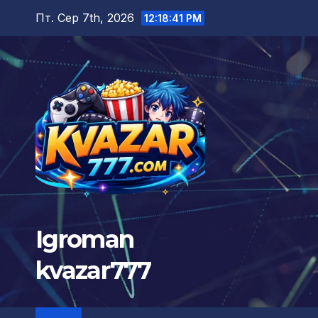
Перейти
Пт. Сер 7th, 2026
12:18:42 PM
до
вмісту
Igroman
kvazar777