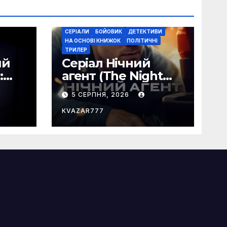
СЕРІАЛИ
БОЙОВИК
ДЕТЕКТИВИ
НА ОСНОВІ КНИЖОК
ПОЛІТИЧНІ
ТРИЛЕР
ий
Серіал Нічний
:
агент (The Night
та
Agent): сюжет,
5 СЕРПНЯ, 2026
з
огляд та успіх
іро
шпигунського
KVAZAR777
трилера на Netflix