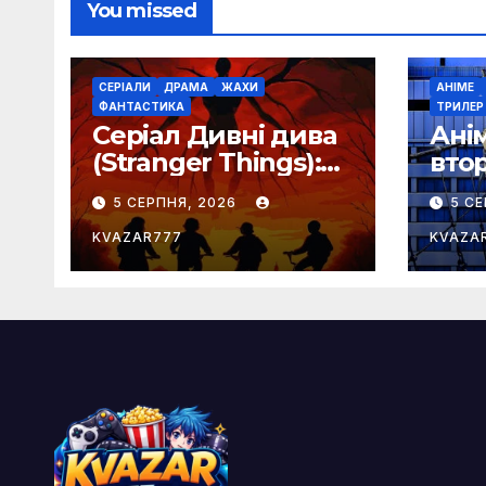
You missed
СЕРІАЛИ
ДРАМА
ЖАХИ
АНІМЕ
ФАНТАСТИКА
ТРИЛЕР
Серіал Дивні дива
Ані
(Stranger Things):
вто
сюжет, актори та
Rise
5 СЕРПНЯ, 2026
5 С
огляд хіта на
сюже
Netflix
на 
KVAZAR777
KVAZA
Netf