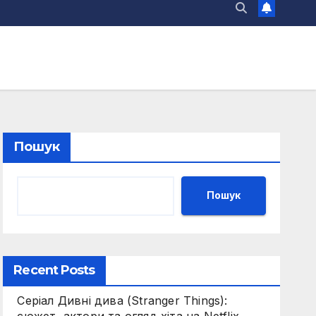
Пошук
Пошук
Recent Posts
Серіал Дивні дива (Stranger Things):
сюжет, актори та огляд хіта на Netflix