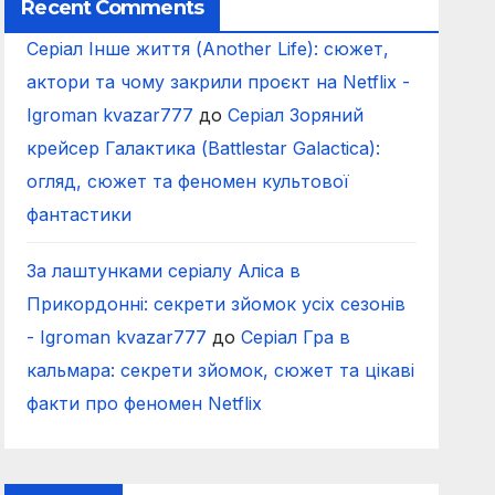
Recent Comments
Серіал Інше життя (Another Life): сюжет,
актори та чому закрили проєкт на Netflix -
Igroman kvazar777
до
Серіал Зоряний
крейсер Галактика (Battlestar Galactica):
огляд, сюжет та феномен культової
фантастики
За лаштунками серіалу Аліса в
Прикордонні: секрети зйомок усіх сезонів
- Igroman kvazar777
до
Серіал Гра в
кальмара: секрети зйомок, сюжет та цікаві
факти про феномен Netflix